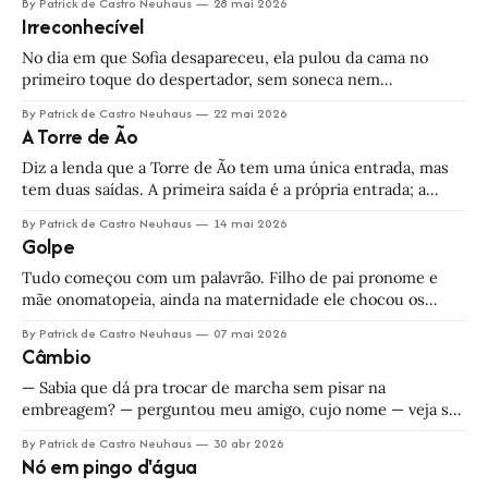
By Patrick de Castro Neuhaus
28 mai 2026
besta? Quem vive de grandes certezas são as almas
Irreconhecível
pequenas; o povo que
No dia em que Sofia desapareceu, ela pulou da cama no
primeiro toque do despertador, sem soneca nem
preguicinha. — Achei estranho isso — o marido relatou à
By Patrick de Castro Neuhaus
22 mai 2026
polícia. — Muito estranho. De manhã, ela sempre foi lenta,
A Torre de Ão
sabe? Um oficial tomava notas enquanto o delegado
conduzia a conversa. — Ela tinha algum compromisso
Diz a lenda que a Torre de Ão tem uma única entrada, mas
tem duas saídas. A primeira saída é a própria entrada; a
segunda, ninguém nunca encontrou — ou, se encontrou,
By Patrick de Castro Neuhaus
14 mai 2026
não voltou pra contar. E olha que desde tempos muito
Golpe
antigos — tempos em que ainda não havia reis nem
Tudo começou com um palavrão. Filho de pai pronome e
mãe onomatopeia, ainda na maternidade ele chocou os
médicos com seu jeitinho chulo e valentão. Ainda assim, as
By Patrick de Castro Neuhaus
07 mai 2026
enfermeiras não conseguiam esconder o riso quando
Câmbio
passavam pela incubadora e ouviam o palavrãozinho berrar.
— Coitadinho — lamentou uma delas. — Não vão deixar
— Sabia que dá pra trocar de marcha sem pisar na
embreagem? — perguntou meu amigo, cujo nome — veja só
— também era Patrick. Estávamos a bordo de um Palio prata
By Patrick de Castro Neuhaus
30 abr 2026
1.6, pegando uma estrada de terra que conectava Vinhedo à
Nó em pingo d'água
Rodovia dos Bandeirantes. Quem dirigia o carro era o pai do