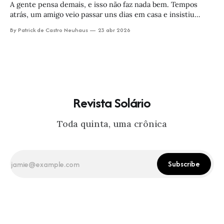
A gente pensa demais, e isso não faz nada bem. Tempos
atrás, um amigo veio passar uns dias em casa e insistiu
muito nessa reflexão. — Quando uma revoada de pássaros
By Patrick de Castro Neuhaus
23 abr 2026
forma um V no céu — ele disse, apontando pra cima — já
reparou que um dos lados é mais comprido que
Revista Solário
Toda quinta, uma crônica
Subscribe