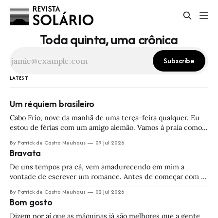
Toda quinta, uma crônica
Subscribe
LATEST
Um réquiem brasileiro
Cabo Frio, nove da manhã de uma terça-feira qualquer. Eu
estou de férias com um amigo alemão. Vamos à praia como
quem não quer nada, e acabamos envolvidos num
By Patrick de Castro Neuhaus
09 jul 2026
futebolzinho recreativo. Coisa simples, coisa boba. Eis que,
Bravata
enquanto a gente joga, aparece na calçada um sujeito de
terno e
De uns tempos pra cá, vem amadurecendo em mim a
vontade de escrever um romance. Antes de começar com as
crônicas, eu cheguei a tentar. Trabalhei por um tempo
By Patrick de Castro Neuhaus
02 jul 2026
numa história chamada Oblívia, que contava da descoberta
Bom gosto
de um hibisco mágico que dava aos moradores de uma
fazenda a capacidade
Dizem por aí que as máquinas já são melhores que a gente