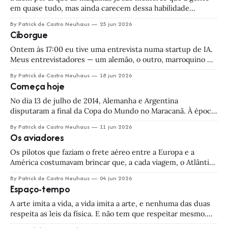
em quase tudo, mas ainda carecem dessa habilidade
cabalística de distinguir o bonito do feio a que chamamos de
By Patrick de Castro Neuhaus
25 jun 2026
bom gosto. Eu discordo. Quem fala uma coisa dessa
Ciborgue
subestima tanto o poder da alma quanto o da cafonice
Ontem às 17:00 eu tive uma entrevista numa startup de IA.
Meus entrevistadores — um alemão, o outro, marroquino —
me receberam na porta do escritório e me conduziram por
By Patrick de Castro Neuhaus
18 jun 2026
um corredor estreito até uma salinha com três poltronas e
Começa hoje
uma tela gigante. Cabo vai, cabo vem, e logo apareceu na
No dia 13 de julho de 2014, Alemanha e Argentina
disputaram a final da Copa do Mundo no Maracanã. À época,
eu estava em Fortaleza, passando uma semaninha de férias
By Patrick de Castro Neuhaus
11 jun 2026
com meus pais e minha tia. Nosso hotelzinho ficava a duas
Os aviadores
quadras do Fifa Fan Festival, onde eu pretendia assistir
Os pilotos que faziam o frete aéreo entre a Europa e a
América costumavam brincar que, a cada viagem, o Atlântico
encolhia mais uma milha. Quando eu comecei, era um
By Patrick de Castro Neuhaus
04 jun 2026
oceano. Agora já virou lagoa. Daqui a pouco é só uma poça.
Espaço-tempo
O comandante Paulo A. T. R. Frota já
A arte imita a vida, a vida imita a arte, e nenhuma das duas
respeita as leis da física. E não tem que respeitar mesmo.
Por que se prender a esse monte de letrinha grega metida à