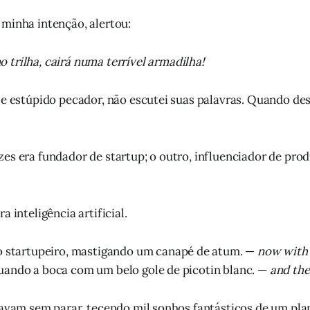
minha intenção, alertou:
trilha, cairá numa terrível armadilha!
 e estúpido pecador, não escutei suas palavras. Quando desc
es era fundador de startup; o outro, influenciador de pro
a inteligência artificial.
o startupeiro, mastigando um canapé de atum. —
now with
uando a boca com um belo gole de picotin blanc. —
and the
alavam sem parar, tecendo mil sonhos fantásticos de um p