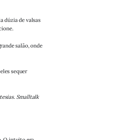
a dúzia de valsas
cione.
grande salão, onde
 eles sequer
tesias. Smalltalk
 O intuito era