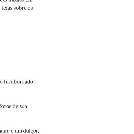
feias sobre os
o fui abordado
fotos de sua
alar: é um dulçor,