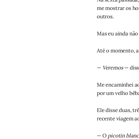
me mostrar os hor
outros.
Mas eu ainda não
Até o momento, a
—
Veremos
— diss
Me encaminhei ao
por um velho bêb
Ele disse duas, t
recente viagem ao
— O
picotin blan