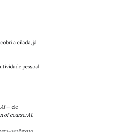
obri a cilada, já
dutividade pessoal
 AI
— ele
n of course: AI.
laneta-autômato