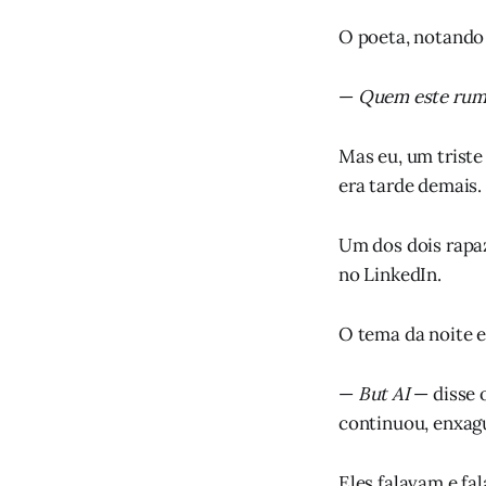
O poeta, notando 
—
Quem este rumo 
Mas eu, um triste
era tarde demais.
Um dos dois rapaz
no LinkedIn.
O tema da noite er
—
But AI
— disse 
continuou, enxag
Eles falavam e f