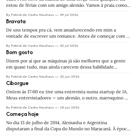
estou de férias com um amigo alemão. Vamos à praia como
quem não quer nada, e acabamos envolvidos num
By Patrick de Castro Neuhaus
09 jul 2026
futebolzinho recreativo. Coisa simples, coisa boba. Eis que,
Bravata
enquanto a gente joga, aparece na calçada um sujeito de
terno e
De uns tempos pra cá, vem amadurecendo em mim a
vontade de escrever um romance. Antes de começar com as
crônicas, eu cheguei a tentar. Trabalhei por um tempo
By Patrick de Castro Neuhaus
02 jul 2026
numa história chamada Oblívia, que contava da descoberta
Bom gosto
de um hibisco mágico que dava aos moradores de uma
fazenda a capacidade
Dizem por aí que as máquinas já são melhores que a gente
em quase tudo, mas ainda carecem dessa habilidade
cabalística de distinguir o bonito do feio a que chamamos de
By Patrick de Castro Neuhaus
25 jun 2026
bom gosto. Eu discordo. Quem fala uma coisa dessa
Ciborgue
subestima tanto o poder da alma quanto o da cafonice
Ontem às 17:00 eu tive uma entrevista numa startup de IA.
Meus entrevistadores — um alemão, o outro, marroquino —
me receberam na porta do escritório e me conduziram por
By Patrick de Castro Neuhaus
18 jun 2026
um corredor estreito até uma salinha com três poltronas e
Começa hoje
uma tela gigante. Cabo vai, cabo vem, e logo apareceu na
No dia 13 de julho de 2014, Alemanha e Argentina
disputaram a final da Copa do Mundo no Maracanã. À época,
eu estava em Fortaleza, passando uma semaninha de férias