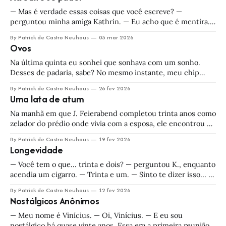
Sentado no avião depois de todo esse
— Mas é verdade essas coisas que você escreve? —
perguntou minha amiga Kathrin. — Eu acho que é mentira.
Ou sei lá... um misto. Eu me recuso a responder a esse tipo
By Patrick de Castro Neuhaus
05 mar 2026
de pergunta, Kathrin, e vou te dar três boas razões: A
Ovos
primeira delas é que o oposto de verdade não
Na última quinta eu sonhei que sonhava com um sonho.
Desses de padaria, sabe? No mesmo instante, meu chip
neural identificou o sonho e enviou um alerta ao meu
By Patrick de Castro Neuhaus
26 fev 2026
mordomo. Ele — que nunca dorme e que sonha apenas os
Uma lata de atum
meus sonhos — recebeu esse desejo subconsciente como
uma ordem. Em coisa
Na manhã em que J. Feierabend completou trinta anos como
zelador do prédio onde vivia com a esposa, ele encontrou na
caixa-postal um envelope solitário. Sem remetente, nem
By Patrick de Castro Neuhaus
19 fev 2026
destinatário. — Caro Sr. Feierabend — lia a carta. — Em
Longevidade
gratidão a tudo o que o senhor fez por essa comunidade,
deixo-lhe
— Você tem o que... trinta e dois? — perguntou K., enquanto
acendia um cigarro. — Trinta e um. — Sinto te dizer isso... —
ele disse, soltando um sopro de fumaça. — Mas você parece
By Patrick de Castro Neuhaus
12 fev 2026
trinta e dois. K. e eu estávamos à espera de uma mesa no
Nostálgicos Anônimos
Golden Fleece, um pequeno restaurante georgiano no
— Meu nome é Vinícius. — Oi, Vinícius. — E eu sou
nostálgico há quase vinte anos. Essa era a primeira reunião