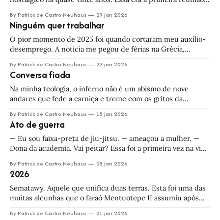
de Vinícius e o grupo acompanhava seu relato atentamente.
By Patrick de Castro Neuhaus
29 jan 2026
— Hoje é o aniversário da minha filha — ele continuou, e
Ninguém quer trabalhar
seus olhos se encheram de lágrimas. — Tá fazendo cinco
aninhos, a Manu.
O pior momento de 2025 foi quando cortaram meu auxílio-
desemprego. A notícia me pegou de férias na Grécia,
sentado numa espreguiçadeira em frente ao mar. — Com
By Patrick de Castro Neuhaus
22 jan 2026
licença, senhor. Mais alguma coisa? — perguntou o garçom.
Conversa fiada
— Só a continha mesmo. — respondi. Não tinha mais clima
pra outro Aperol. Notando que havia
Na minha teologia, o inferno não é um abismo de nove
andares que fede a carniça e treme com os gritos da
danação. Nada disso. Após a morte, primeiramente os
By Patrick de Castro Neuhaus
15 jan 2026
pecadores são levados a uma boa alfaiataria, onde podem
Ato de guerra
escolher um traje noturno do seu agrado. Para os homens,
há
— Eu sou faixa-preta de jiu-jitsu. — ameaçou a mulher. —
Dona da academia. Vai peitar? Essa foi a primeira vez na vida
que fui ameaçado. Minhas altercações físicas do passado —
By Patrick de Castro Neuhaus
08 jan 2026
concentradas entre o pré e a quinta série — costumavam já
2026
começar pelas vias de fato. Mas eu entendo a minha
Sematawy. Aquele que unifica duas terras. Esta foi uma das
muitas alcunhas que o faraó Mentuotepe II assumiu após
derrotar os reis de Heracleópolis e reunificar o Egito —
By Patrick de Castro Neuhaus
01 jan 2026
processo que avançava a todo vapor quando chegou o