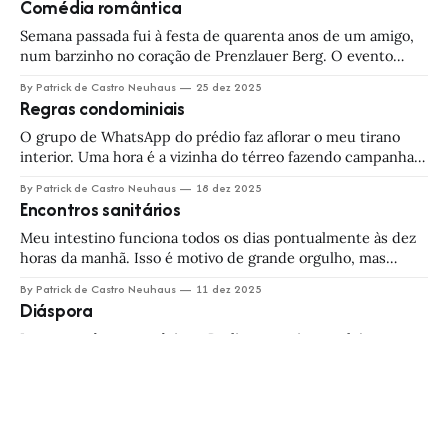
Comédia romântica
réveillon de 2026 a.C. Naquela noite, Mentuotepe e seus
súditos tinham muito
Semana passada fui à festa de quarenta anos de um amigo,
num barzinho no coração de Prenzlauer Berg. O evento
tinha sido marcado pras oito, mas, como manda a cartilha,
By Patrick de Castro Neuhaus
25 dez 2025
minha namorada e eu chegamos um pouco antes das nove.
Regras condominiais
Os ganchos de parede estavam todos ocupados, então
deixei meu
O grupo de WhatsApp do prédio faz aflorar o meu tirano
interior. Uma hora é a vizinha do térreo fazendo campanha
pra proibir xixi de cachorro na calçada. Sim, na calçada
By Patrick de Castro Neuhaus
18 dez 2025
pública, que não pertence ao prédio. Outra é um cidadão lá
Encontros sanitários
da torre três propondo instalar câmeras na salinha
Meu intestino funciona todos os dias pontualmente às dez
horas da manhã. Isso é motivo de grande orgulho, mas
também de grande angústia. Se ainda fosse num horário
By Patrick de Castro Neuhaus
11 dez 2025
menos disputado... Eu invejo os constipados que não têm
Diáspora
esse compromisso fixo na agenda e vivem ao doce acaso da
fisiologia. A
Logo quando me mudei pra Berlim, entrei numa loja pra
comprar um jeans e fui recebido por um vendedor de
sotaque suspeito. Era um tal de Ixe em vez de Ich, Gutchi
By Patrick de Castro Neuhaus
04 dez 2025
em vez de Gut... mas até aí, difícil tirar grandes conclusões.
ATCG
Ele foi me atendendo em alemão, enquanto
— E aí, ele já reconheceu a paternidade? Minha namorada