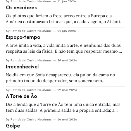
By Patrick de Castro Neuhaus
11 jun 2026
com meus pais e minha tia. Nosso hotelzinho ficava a duas
Os aviadores
quadras do Fifa Fan Festival, onde eu pretendia assistir
Os pilotos que faziam o frete aéreo entre a Europa e a
América costumavam brincar que, a cada viagem, o Atlântico
encolhia mais uma milha. Quando eu comecei, era um
By Patrick de Castro Neuhaus
04 jun 2026
oceano. Agora já virou lagoa. Daqui a pouco é só uma poça.
Espaço-tempo
O comandante Paulo A. T. R. Frota já
A arte imita a vida, a vida imita a arte, e nenhuma das duas
respeita as leis da física. E não tem que respeitar mesmo.
Por que se prender a esse monte de letrinha grega metida à
By Patrick de Castro Neuhaus
28 mai 2026
besta? Quem vive de grandes certezas são as almas
Irreconhecível
pequenas; o povo que
No dia em que Sofia desapareceu, ela pulou da cama no
primeiro toque do despertador, sem soneca nem
preguicinha. — Achei estranho isso — o marido relatou à
By Patrick de Castro Neuhaus
22 mai 2026
polícia. — Muito estranho. De manhã, ela sempre foi lenta,
A Torre de Ão
sabe? Um oficial tomava notas enquanto o delegado
conduzia a conversa. — Ela tinha algum compromisso
Diz a lenda que a Torre de Ão tem uma única entrada, mas
tem duas saídas. A primeira saída é a própria entrada; a
segunda, ninguém nunca encontrou — ou, se encontrou,
By Patrick de Castro Neuhaus
14 mai 2026
não voltou pra contar. E olha que desde tempos muito
Golpe
antigos — tempos em que ainda não havia reis nem