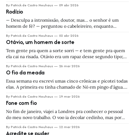
forma uma fila na porta da sorveteria, e quando você acha
By Patrick de Castro Neuhaus
09 abr 2026
que estabilizou, alguém diz: — Olha, tá nevando! Nessa
Rodízio
desgraça de estação, quando eu saio de casa, ou eu
— Desculpa a intromissão, doutor, mas... o senhor é um
homem de fé? — perguntou o cabeleireiro, enquanto
prendia o avental em F. — Não que eu saiba — respondeu F.,
By Patrick de Castro Neuhaus
02 abr 2026
folheando uma edição da Men's Health. — Eu também não
Otávio, um homem de sorte
era — continuou o cabeleireiro, com o borrifador numa mão
e o pente
Tem gente pra quem a sorte sorri — e tem gente pra quem
ela cai na risada. Otávio era um rapaz desse segundo tipo;
coisa maluca de se ver. Quando ele chegava atrasado no
By Patrick de Castro Neuhaus
26 mar 2026
ponto, o ônibus atrasava também. Se o adversário pegasse
O fio da meada
um três de paus, ele puxava manilha. Até
Essa semana eu escrevi umas cinco crônicas e picotei todas
elas. A primeira eu tinha chamado de Nó em pingo d'água.
Era sobre viver a vida sem interpretações — apenas
By Patrick de Castro Neuhaus
19 mar 2026
observando o mundo exatamente como ele acontece diante
Fone com fio
dos nossos olhos. Nada de Susan Sontag ou de firulagens da
No fim de janeiro, viajei a Londres pra conhecer o pessoal
do meu novo trabalho. O voo ia decolar cedinho, mas por
conta de uma tempestade de gelo, ele foi remarcado três
By Patrick de Castro Neuhaus
12 mar 2026
vezes e partiu de Berlim com quase oito horas de atraso.
Acredite se puder