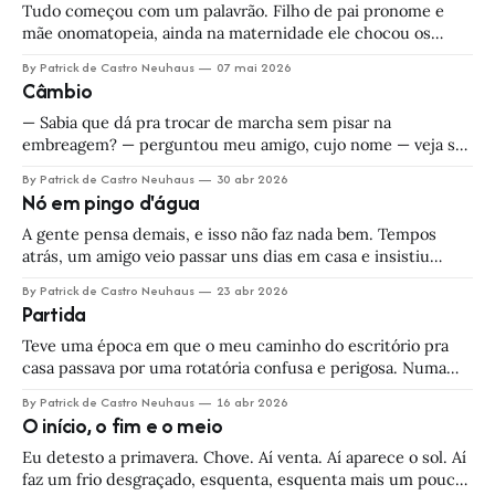
Tudo começou com um palavrão. Filho de pai pronome e
mãe onomatopeia, ainda na maternidade ele chocou os
médicos com seu jeitinho chulo e valentão. Ainda assim, as
By Patrick de Castro Neuhaus
07 mai 2026
enfermeiras não conseguiam esconder o riso quando
Câmbio
passavam pela incubadora e ouviam o palavrãozinho berrar.
— Coitadinho — lamentou uma delas. — Não vão deixar
— Sabia que dá pra trocar de marcha sem pisar na
embreagem? — perguntou meu amigo, cujo nome — veja só
— também era Patrick. Estávamos a bordo de um Palio prata
By Patrick de Castro Neuhaus
30 abr 2026
1.6, pegando uma estrada de terra que conectava Vinhedo à
Nó em pingo d'água
Rodovia dos Bandeirantes. Quem dirigia o carro era o pai do
A gente pensa demais, e isso não faz nada bem. Tempos
atrás, um amigo veio passar uns dias em casa e insistiu
muito nessa reflexão. — Quando uma revoada de pássaros
By Patrick de Castro Neuhaus
23 abr 2026
forma um V no céu — ele disse, apontando pra cima — já
Partida
reparou que um dos lados é mais comprido que
Teve uma época em que o meu caminho do escritório pra
casa passava por uma rotatória confusa e perigosa. Numa
das muitas entradas e saídas tinha um posto de gasolina, e
By Patrick de Castro Neuhaus
16 abr 2026
na entrada do posto tinha um letreiro enorme desses que
O início, o fim e o meio
indicam o preço dos combustíveis. Depois de meses
passando
Eu detesto a primavera. Chove. Aí venta. Aí aparece o sol. Aí
faz um frio desgraçado, esquenta, esquenta mais um pouco,