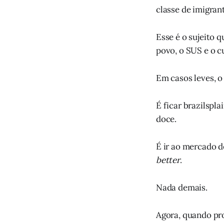
classe de imigran
Esse é o sujeito 
povo, o SUS e o c
Em casos leves, 
É ficar brazilspla
doce.
É ir ao mercado d
better
.
Nada demais.
Agora, quando pro