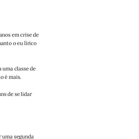
anos em crise de
nto o eu lírico
a uma classe de
ão é mais.
s de se lidar
or uma segunda