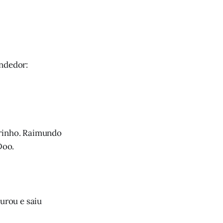
endedor:
atrinho. Raimundo
Doo.
urou e saiu