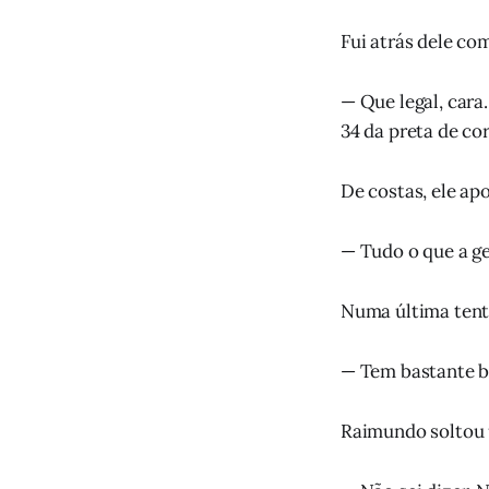
Fui atrás dele co
— Que legal, cara
34 da preta de co
De costas, ele ap
— Tudo o que a ge
Numa última tenta
— Tem bastante br
Raimundo soltou u