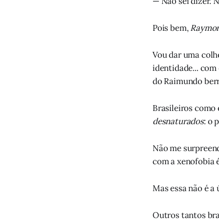
— Não sei dizer. 
Pois bem,
Raymo
Vou dar uma colhe
identidade... com
do Raimundo ber
Brasileiros como 
desnaturados
: o 
Não me surpreend
com a xenofobia é
Mas essa não é a 
Outros tantos br