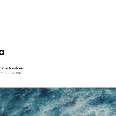
a
Castro Neuhaus
—
4 min read