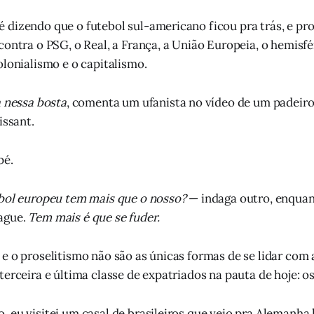
dizendo que o futebol sul-americano ficou pra trás, e pro
contra o PSG, o Real, a França, a União Europeia, o hemisfé
olonialismo e o capitalismo.
a nessa bosta
, comenta um ufanista no vídeo de um padeiro
issant.
pé.
ebol europeu tem mais que o nosso?
— indaga outro, enquan
ague.
Tem mais é que se fuder.
e o proselitismo não são as únicas formas de se lidar com 
terceira e última classe de expatriados na pauta de hoje: o
 eu visitei um casal de brasileiros que veio pra Alemanh