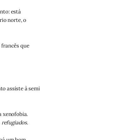
nto: está
rio norte, o
 francês que
to assiste à semi
a xenofobia.
s
refugiados
.
a há um bom