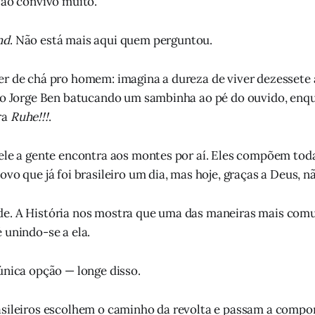
Não convivo muito.
nd
. Não está mais aqui quem perguntou.
r de chá pro homem: imagina a dureza de viver dezessete 
 o Jorge Ben batucando um sambinha ao pé do ouvido, enqua
ra
Ruhe!!!
.
ele a gente encontra aos montes por aí. Eles compõem tod
povo que já foi brasileiro um dia, mas hoje, graças a Deus, n
e. A História nos mostra que uma das maneiras mais comun
 unindo-se a ela.
única opção — longe disso.
asileiros escolhem o caminho da revolta e passam a comp