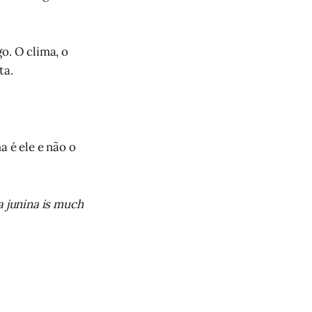
o. O clima, o
ta.
a é ele e não o
a junina is much