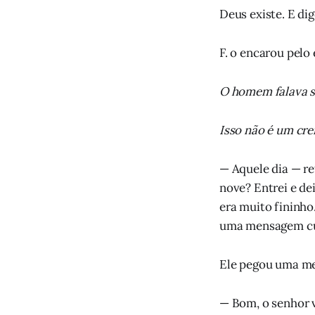
Deus existe. E di
F. o encarou pelo
O homem falava s
Isso não é um cr
— Aquele dia — re
nove? Entrei e de
era muito fininho
uma mensagem cu
Ele pegou uma mec
— Bom, o senhor v