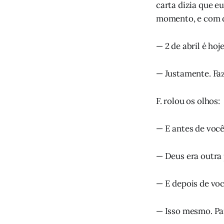
carta dizia que e
momento, e com du
— 2 de abril é hoj
— Justamente. Fa
F. rolou os olhos:
— E antes de você
— Deus era outra 
— E depois de vo
— Isso mesmo. Par