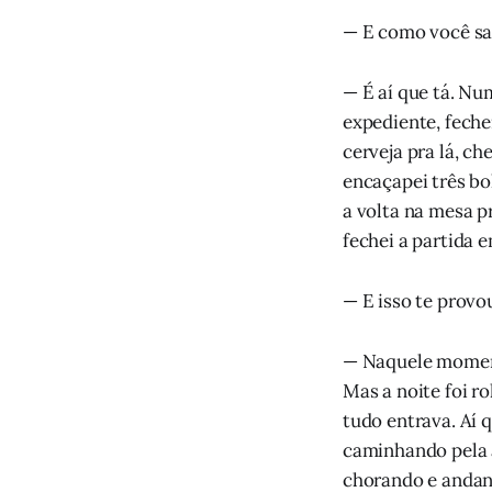
— E como você sa
— É aí que tá. Nu
expediente, fechei
cerveja pra lá, ch
encaçapei três bo
a volta na mesa pr
fechei a partida 
— E isso te provo
— Naquele moment
Mas a noite foi r
tudo entrava. Aí 
caminhando pela a
chorando e andand