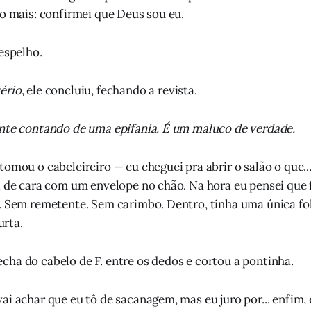
go mais: confirmei que Deus sou eu.
 espelho.
ério
, ele concluiu, fechando a revista.
ente contando de uma epifania. É um maluco de verdade.
tomou o cabeleireiro — eu cheguei pra abrir o salão o que..
i de cara com um envelope no chão. Na hora eu pensei que 
. Sem remetente. Sem carimbo. Dentro, tinha uma única fol
rta.
ha do cabelo de F. entre os dedos e cortou a pontinha.
ai achar que eu tô de sacanagem, mas eu juro por... enfim, 