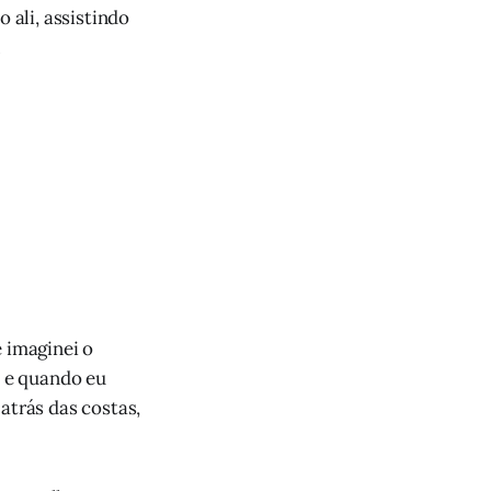
 ali, assistindo
.
e imaginei o
, e quando eu
atrás das costas,