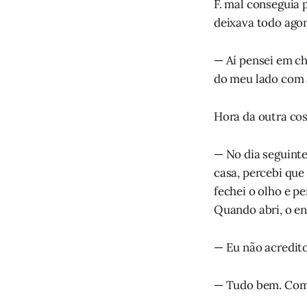
F. mal conseguia 
deixava todo ago
— Aí pensei em ch
do meu lado com a
Hora da outra cos
— No dia seguinte
casa, percebi que 
fechei o olho e p
Quando abri, o en
— Eu não acredit
— Tudo bem. Como 