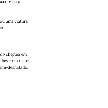
ua orelha o
sou uma viatura
so.
ndo cheguei em
i fazer um teste:
semi-desnatado.