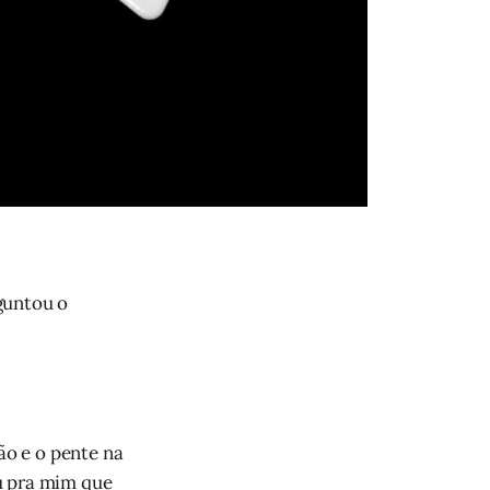
guntou o
o e o pente na
u pra mim que