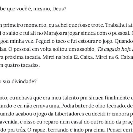
be que você é, mesmo, Deus?
m primeiro momento, eu achei que fosse trote. Trabalhei at
 o salão e fui ali no Marajoara jogar sinuca com o pessoal. 
egou minha vez. Peguei o taco e fui estourar o jogo. Quando
las. O pessoal em volta soltou um assobio.
Tá cagado hoje 
a próxima tacada. Mirei na bola 12. Caixa. Mirei na 6. Caixa
em quatro tacadas.
u sua divindade?
o, eu achava que era meu talento pra sinuca finalmente d
olando e eu não errava uma. Podia bater de olho fechado, de 
quando acabou o jogo da Libertadores eu decidi ir embora p
venida, e nisso eu reparo num casal do outro lado da praç
o pra trás. O rapaz, berrando e indo pra cima. Pensei em i