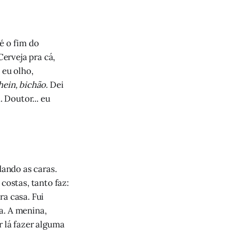
é o fim do
Cerveja pra cá,
 eu olho,
hein, bichão.
Dei
. Doutor... eu
ando as caras.
costas, tanto faz:
ra casa. Fui
a. A menina,
r lá fazer alguma