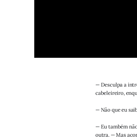
— Desculpa a intr
cabeleireiro, enq
— Não que eu sai
— Eu também não 
outra. — Mas acon